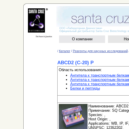
ООО «Лабораторная Диагностика»
Официальный дистрибьютор Santa Cruz Biotechnology в
О компании
Но
/
Каталог
/
Реагенты для научных исследований
ABCD2 (C-20) P
Область использования:
Антитела к транспортным белка
Антитела к транспортным белкам
Антитела к транспортным белка
Белки и пептиды
Наименование: ABCD2 (
Примечание: SQ Categor
Species: ,
Host Origin: ,
Applications: WB, IP, IF
UNSPSC: 12352202,