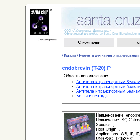
ООО «Лабораторная Диагностика»
Официальный дистрибьютор Santa Cruz Biotechnology в
О компании
Но
/
Каталог
/
Реагенты для научных исследований
endobrevin (T-20) P
Область использования:
Антитела к транспортным белка
Антитела к транспортным белкам
Антитела к транспортным белка
Белки и пептиды
Наименование: endobrev
Примечание: SQ Categor
Species: ,
Host Origin: ,
Applications: WB, IP, IF
UNSPSC: 12352202,