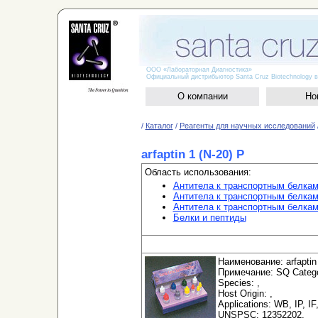
ООО «Лабораторная Диагностика»
Официальный дистрибьютор Santa Cruz Biotechnology в
О компании
Но
/
Каталог
/
Реагенты для научных исследований
arfaptin 1 (N-20) P
Область использования:
Антитела к транспортным белка
Антитела к транспортным белкам
Антитела к транспортным белка
Белки и пептиды
Наименование: arfaptin 
Примечание: SQ Categor
Species: ,
Host Origin: ,
Applications: WB, IP, IF
UNSPSC: 12352202,