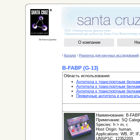
ООО «Лабораторная Диагностика»
Официальный дистрибьютор Santa Cruz Biotechnology в
О компании
Но
/
Каталог
/
Реагенты для научных исследований
B-FABP (G-13)
Область использования:
Антитела к транспортным белка
Антитела к транспортным белкам
Антитела к транспортным белка
Первичные антитела и конъюгат
Наименование: B-FABP 
Примечание: SQ Categor
Species: h > m, r,
Host Origin: human,
Applications: WB, IP, IF
UNSPSC: 12352203,